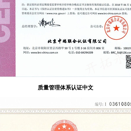
质量管理体系认证中文