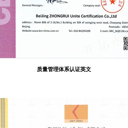
质量管理体系认证英文