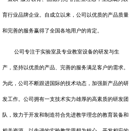
育行业品牌企业。自成立以来，公司以优质的产品质量
和完善的服务赢得了全国各地用户的肯定。
公司专注于实验室及专业教室设备的研发与生
产，坚持以优质的产品、完善的服务满足客户的需求。
为此，公司不断跟进国际的技术动态，加强新产品的研
发工作。公司拥有一支技术实力雄厚的高素质的研发团
队，致力于开发和制造符合先进教学理念的教育装备和
相关资源，以先进的实验教学思想为核心，开发相应的