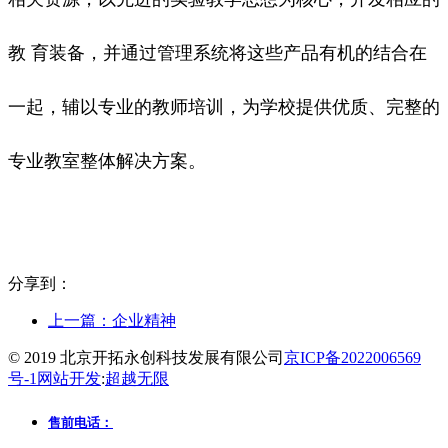
教 育装备，并通过管理系统将这些产品有机的结合在
一起，辅以专业的教师培训，为学校提供优质、完整的
专业教室整体解决方案。
分享到：
上一篇：
企业精神
© 2019 北京开拓永创科技发展有限公司
京ICP备2022006569
号-1
网站开发
:
超越无限
售前电话：